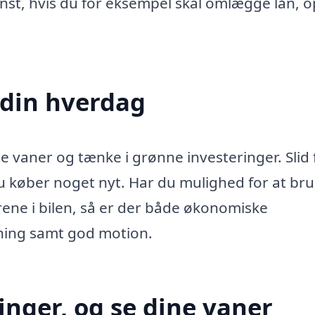
inst, hvis du for eksempel skal omlægge lån, 
 din hverdag
e vaner og tænke i grønne investeringer. Slid 
du køber noget nyt. Har du mulighed for at br
rene i bilen, så er der både økonomiske
ening samt god motion.
inger, og se dine vaner