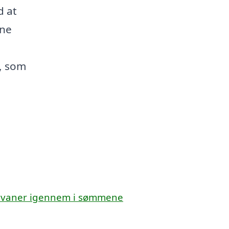
d at
ine
, som
ne vaner igennem i sømmene