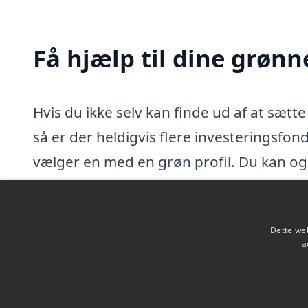
Få hjælp til dine grønn
Hvis du ikke selv kan finde ud af at sætte 
så er der heldigvis flere investeringsfon
vælger en med en grøn profil. Du kan og
Hvis du vælger at investere gennem en in
opmærksom på, at de tager sig betalt for
Dette web
a
du behøver ikke at gøre ret meget arbejd
at foretage grønne investeringer.