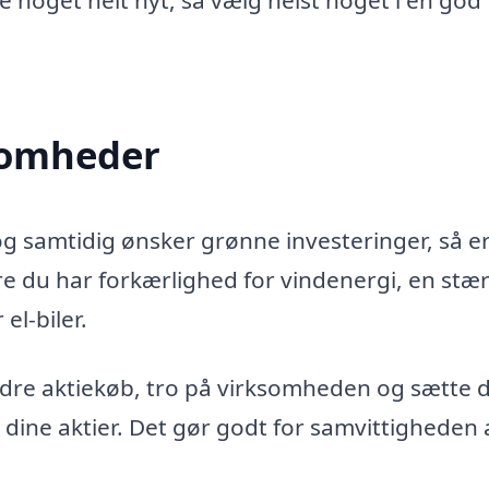
øbe noget helt nyt, så vælg helst noget i en god
ksomheder
g samtidig ønsker grønne investeringer, så e
e du har forkærlighed for vindenergi, en stær
el-biler.
dre aktiekøb, tro på virksomheden og sætte d
dine aktier. Det gør godt for samvittigheden 