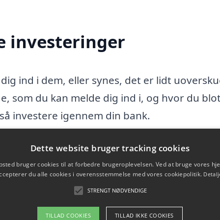
e investeringer
dig ind i dem, eller synes, det er lidt uoversku
de, som du kan melde dig ind i, og hvor du blo
så investere igennem din bank.
vesteringsfond eller via din bank, så skal du
Dette website bruger tracking cookies
 ulejligheden. Til gengæld er det nemt for dig
sted bruger cookies til at forbedre brugeroplevelsen. Ved at bruge vores 
ccepterer du alle cookies i overensstemmelse med vores cookiepolitik.
Detalj
e selv. Det er derfor en nem mulighed for dig
STRENGT NØDVENDIGE
TILLAD COOKIES
TILLAD IKKE COOKIES