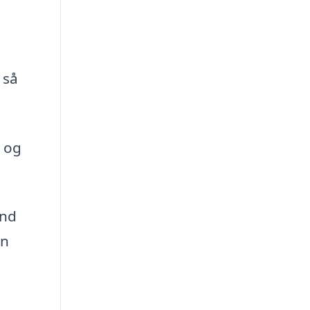
 så
å og
und
en