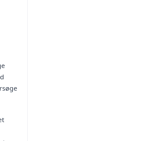
ge
od
ersøge
et