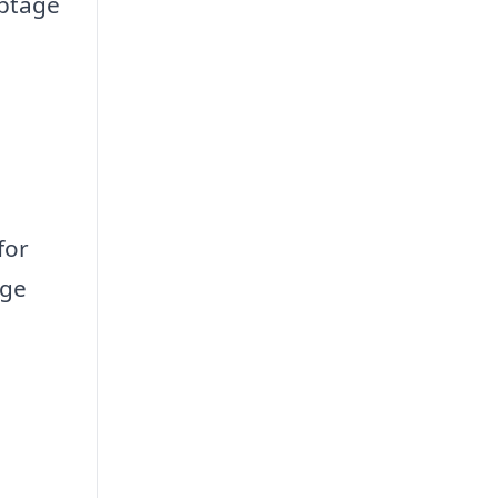
optage
for
uge