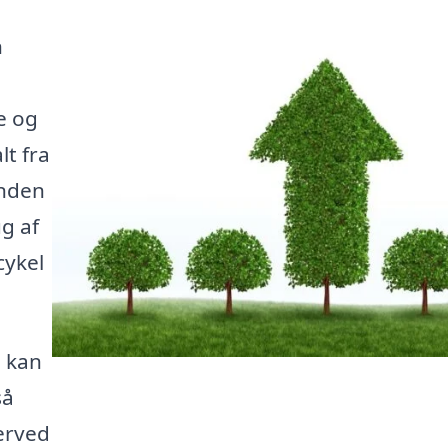
n
e og
lt fra
inden
ug af
cykel
 kan
så
Derved