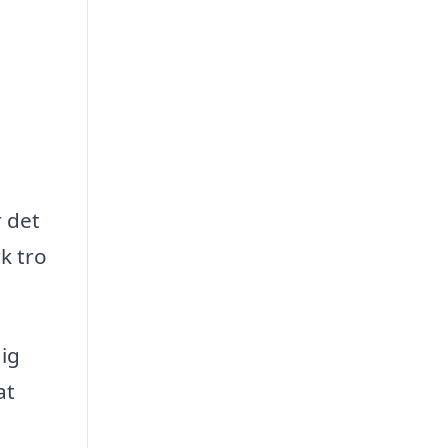
r det
k tro
ig
at