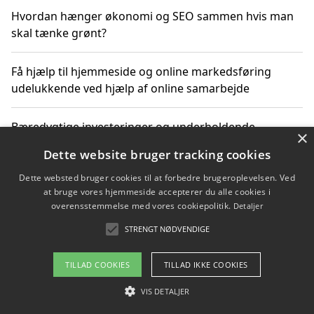
Hvordan hænger økonomi og SEO sammen hvis man
skal tænke grønt?
Få hjælp til hjemmeside og online markedsføring
udelukkende ved hjælp af online samarbejde
Bæredygtige investeringer og underholdende
×
byoplevelser i København
Dette website bruger tracking cookies
Dette websted bruger cookies til at forbedre brugeroplevelsen. Ved
Sådan kan online møder for virksomheder fremme
at bruge vores hjemmeside accepterer du alle cookies i
grønne investeringer
overensstemmelse med vores cookiepolitik.
Detaljer
STRENGT NØDVENDIGE
Copyright 2026 - Pilanto Aps
TILLAD COOKIES
TILLAD IKKE COOKIES
Om / kontakt
Blog
Betingelser
VIS DETALJER