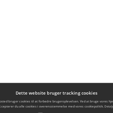
Dette website bruger tracking cookies
sted bruger cookies til at forbedre brugeroplevelsen. Ved at bruge vores 
ccepterer du alle cookies i overensstemmelse med vores cookiepolitik.
Detalj