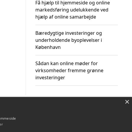
Få hjælp til hjemmeside og online
markedsføring udelukkende ved
hjælp af online samarbejde
Bæredygtige investeringer og
underholdende byoplevelser i
København
Sådan kan online møder for
virksomheder fremme grønne
investeringer
×
Om / kontakt
Blog
Betingelser
hjemmeside
er