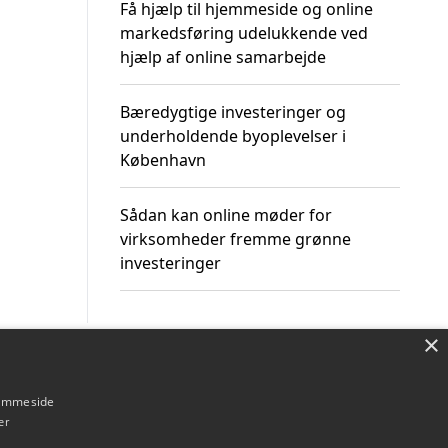
Få hjælp til hjemmeside og online
markedsføring udelukkende ved
hjælp af online samarbejde
Bæredygtige investeringer og
underholdende byoplevelser i
København
Sådan kan online møder for
virksomheder fremme grønne
investeringer
×
Om / kontakt
Blog
Betingelser
hjemmeside
er