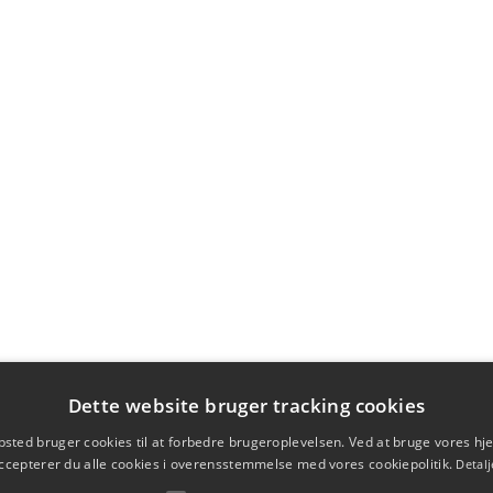
Dette website bruger tracking cookies
sted bruger cookies til at forbedre brugeroplevelsen. Ved at bruge vores 
ccepterer du alle cookies i overensstemmelse med vores cookiepolitik.
Detalj