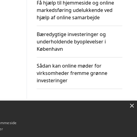
Få hjælp til hjemmeside og online
markedsføring udelukkende ved
hjælp af online samarbejde
Bæredygtige investeringer og
underholdende byoplevelser i
København
Sådan kan online møder for
virksomheder fremme grønne
investeringer
×
Om / kontakt
Blog
Betingelser
hjemmeside
er