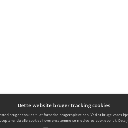
Dette website bruger tracking cookies
sted bruger cookies til at forbedre brugeroplevelsen. Ved at bruge vores 
ccepterer du alle cookies i overensstemmelse med vores cookiepolitik.
Detalj