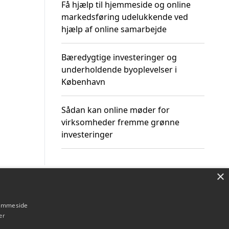
Få hjælp til hjemmeside og online
markedsføring udelukkende ved
hjælp af online samarbejde
Bæredygtige investeringer og
underholdende byoplevelser i
København
Sådan kan online møder for
virksomheder fremme grønne
investeringer
×
Om / kontakt
Blog
Betingelser
hjemmeside
er