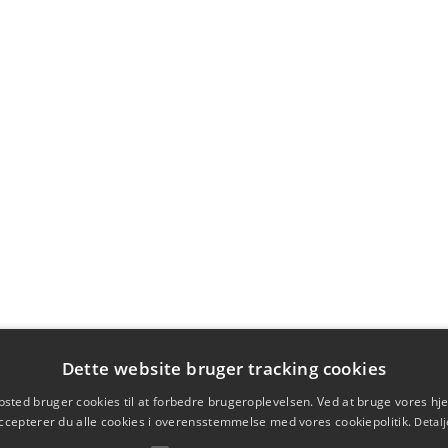
Dette website bruger tracking cookies
sted bruger cookies til at forbedre brugeroplevelsen. Ved at bruge vores 
ccepterer du alle cookies i overensstemmelse med vores cookiepolitik.
Detalj