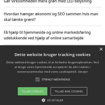
Gør virksomheden mere grøn med LED belysning
Hvordan hænger økonomi og SEO sammen hvis man
skal tænke grønt?
Få hjælp til hjemmeside og online markedsføring
udelukkende ved hjælp af online samarbejde
×
Bæredygtige investeringer og underholdende
Dette website bruger tracking cookies
byoplevelser i København
Dette websted bruger cookies til at forbedre brugeroplevelsen. Ved
at bruge vores hjemmeside accepterer du alle cookies i
Sådan kan online møder for virksomheder fremme
overensstemmelse med vores cookiepolitik.
Detaljer
grønne investeringer
STRENGT NØDVENDIGE
TILLAD COOKIES
TILLAD IKKE COOKIES
Copyright 2026 - Pilanto Aps
VIS DETALJER
Om / kontakt
Blog
Betingelser