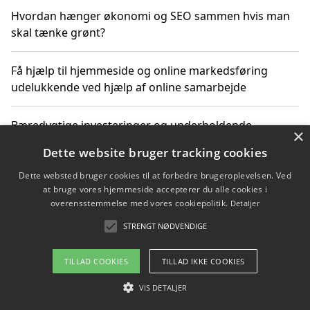
Hvordan hænger økonomi og SEO sammen hvis man
skal tænke grønt?
Få hjælp til hjemmeside og online markedsføring
udelukkende ved hjælp af online samarbejde
Bæredygtige investeringer og underholdende
×
byoplevelser i København
Dette website bruger tracking cookies
Dette websted bruger cookies til at forbedre brugeroplevelsen. Ved
Sådan kan online møder for virksomheder fremme
at bruge vores hjemmeside accepterer du alle cookies i
grønne investeringer
overensstemmelse med vores cookiepolitik.
Detaljer
STRENGT NØDVENDIGE
Copyright 2026 - Pilanto Aps
TILLAD COOKIES
TILLAD IKKE COOKIES
Om / kontakt
Blog
Betingelser
VIS DETALJER