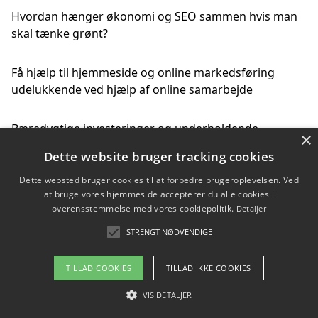
Hvordan hænger økonomi og SEO sammen hvis man
skal tænke grønt?
Få hjælp til hjemmeside og online markedsføring
udelukkende ved hjælp af online samarbejde
Bæredygtige investeringer og underholdende
×
byoplevelser i København
Dette website bruger tracking cookies
Dette websted bruger cookies til at forbedre brugeroplevelsen. Ved
Sådan kan online møder for virksomheder fremme
at bruge vores hjemmeside accepterer du alle cookies i
grønne investeringer
overensstemmelse med vores cookiepolitik.
Detaljer
STRENGT NØDVENDIGE
Copyright 2026 - Pilanto Aps
TILLAD COOKIES
TILLAD IKKE COOKIES
Om / kontakt
Blog
Betingelser
VIS DETALJER