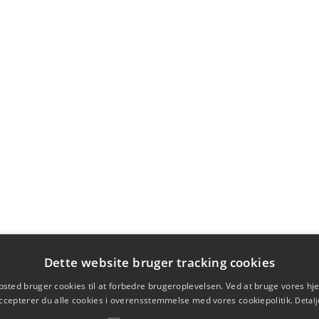
Dette website bruger tracking cookies
sted bruger cookies til at forbedre brugeroplevelsen. Ved at bruge vores 
ccepterer du alle cookies i overensstemmelse med vores cookiepolitik.
Detalj