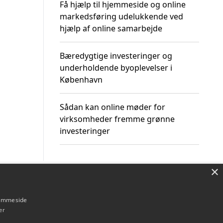
Få hjælp til hjemmeside og online
markedsføring udelukkende ved
hjælp af online samarbejde
Bæredygtige investeringer og
underholdende byoplevelser i
København
Sådan kan online møder for
virksomheder fremme grønne
investeringer
×
Om / kontakt
Blog
Betingelser
hjemmeside
er