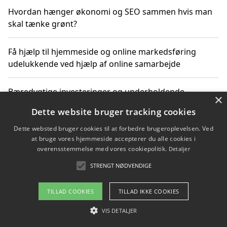
Hvordan hænger økonomi og SEO sammen hvis man
skal tænke grønt?
Få hjælp til hjemmeside og online markedsføring
udelukkende ved hjælp af online samarbejde
Bæredygtige investeringer og underholdende
×
byoplevelser i København
Dette website bruger tracking cookies
Dette websted bruger cookies til at forbedre brugeroplevelsen. Ved
Sådan kan online møder for virksomheder fremme
at bruge vores hjemmeside accepterer du alle cookies i
grønne investeringer
overensstemmelse med vores cookiepolitik.
Detaljer
STRENGT NØDVENDIGE
Copyright 2026 - Pilanto Aps
TILLAD COOKIES
TILLAD IKKE COOKIES
Om / kontakt
Blog
Betingelser
VIS DETALJER