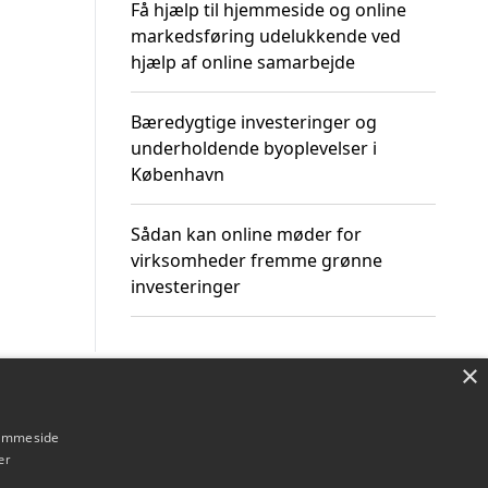
Få hjælp til hjemmeside og online
markedsføring udelukkende ved
hjælp af online samarbejde
Bæredygtige investeringer og
underholdende byoplevelser i
København
Sådan kan online møder for
virksomheder fremme grønne
investeringer
×
Om / kontakt
Blog
Betingelser
hjemmeside
er