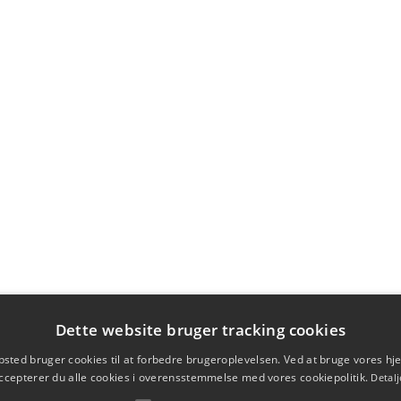
Dette website bruger tracking cookies
sted bruger cookies til at forbedre brugeroplevelsen. Ved at bruge vores 
ccepterer du alle cookies i overensstemmelse med vores cookiepolitik.
Detalj