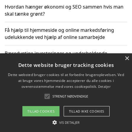
Hvordan hænger økonomi og SEO sammen hvis man
skal tænke grønt?
Få hjælp til hjemmeside og online markedsføring
udelukkende ved hjælp af online samarbejde
Bæredygtige investeringer og underholdende
×
byoplevelser i København
Dette website bruger tracking cookies
Dette websted bruger cookies til at forbedre brugeroplevelsen. Ved
Sådan kan online møder for virksomheder fremme
at bruge vores hjemmeside accepterer du alle cookies i
grønne investeringer
overensstemmelse med vores cookiepolitik.
Detaljer
STRENGT NØDVENDIGE
Copyright 2026 - Pilanto Aps
TILLAD COOKIES
TILLAD IKKE COOKIES
Om / kontakt
Blog
Betingelser
VIS DETALJER