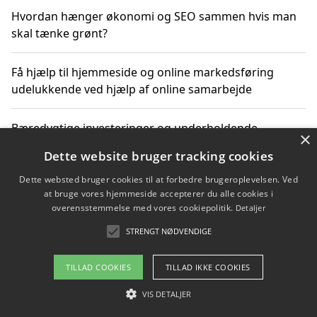
Hvordan hænger økonomi og SEO sammen hvis man
skal tænke grønt?
Få hjælp til hjemmeside og online markedsføring
udelukkende ved hjælp af online samarbejde
Bæredygtige investeringer og underholdende
×
byoplevelser i København
Dette website bruger tracking cookies
Dette websted bruger cookies til at forbedre brugeroplevelsen. Ved
Sådan kan online møder for virksomheder fremme
at bruge vores hjemmeside accepterer du alle cookies i
grønne investeringer
overensstemmelse med vores cookiepolitik.
Detaljer
STRENGT NØDVENDIGE
Copyright 2026 - Pilanto Aps
TILLAD COOKIES
TILLAD IKKE COOKIES
Om / kontakt
Blog
Betingelser
VIS DETALJER