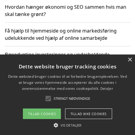
Hvordan hænger økonomi og SEO sammen hvis man
skal tænke grønt?
Få hjælp til hjemmeside og online markedsføring
udelukkende ved hjælp af online samarbejde
Bæredygtige investeringer og underholdende
×
byoplevelser i København
Dette website bruger tracking cookies
Dette websted bruger cookies til at forbedre brugeroplevelsen. Ved
Sådan kan online møder for virksomheder fremme
at bruge vores hjemmeside accepterer du alle cookies i
grønne investeringer
overensstemmelse med vores cookiepolitik.
Detaljer
STRENGT NØDVENDIGE
Copyright 2026 - Pilanto Aps
TILLAD COOKIES
TILLAD IKKE COOKIES
Om / kontakt
Blog
Betingelser
VIS DETALJER