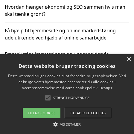
Hvordan hænger økonomi og SEO sammen hvis man
skal tænke grønt?
Få hjælp til hjemmeside og online markedsføring
udelukkende ved hjælp af online samarbejde
Bæredygtige investeringer og underholdende
×
byoplevelser i København
Dette website bruger tracking cookies
Dette websted bruger cookies til at forbedre brugeroplevelsen. Ved
Sådan kan online møder for virksomheder fremme
at bruge vores hjemmeside accepterer du alle cookies i
grønne investeringer
overensstemmelse med vores cookiepolitik.
Detaljer
STRENGT NØDVENDIGE
Copyright 2026 - Pilanto Aps
TILLAD COOKIES
TILLAD IKKE COOKIES
Om / kontakt
Blog
Betingelser
VIS DETALJER