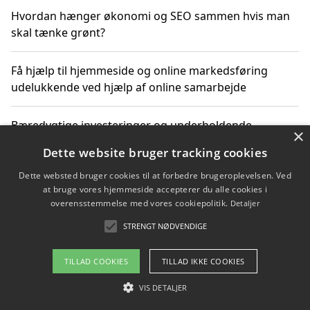
Hvordan hænger økonomi og SEO sammen hvis man
skal tænke grønt?
Få hjælp til hjemmeside og online markedsføring
udelukkende ved hjælp af online samarbejde
Bæredygtige investeringer og underholdende
×
byoplevelser i København
Dette website bruger tracking cookies
Dette websted bruger cookies til at forbedre brugeroplevelsen. Ved
Sådan kan online møder for virksomheder fremme
at bruge vores hjemmeside accepterer du alle cookies i
grønne investeringer
overensstemmelse med vores cookiepolitik.
Detaljer
STRENGT NØDVENDIGE
Copyright 2026 - Pilanto Aps
TILLAD COOKIES
TILLAD IKKE COOKIES
Om / kontakt
Blog
Betingelser
VIS DETALJER