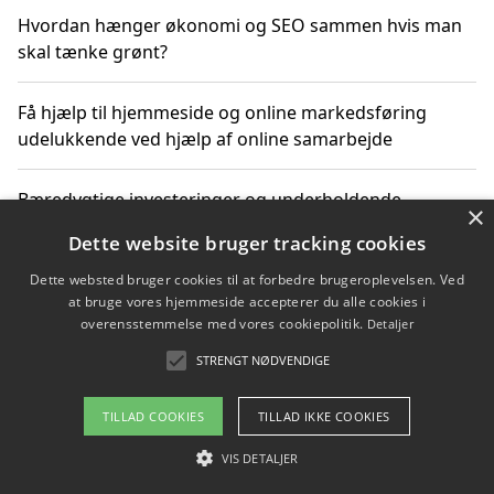
Hvordan hænger økonomi og SEO sammen hvis man
skal tænke grønt?
Få hjælp til hjemmeside og online markedsføring
udelukkende ved hjælp af online samarbejde
Bæredygtige investeringer og underholdende
×
byoplevelser i København
Dette website bruger tracking cookies
Dette websted bruger cookies til at forbedre brugeroplevelsen. Ved
Sådan kan online møder for virksomheder fremme
at bruge vores hjemmeside accepterer du alle cookies i
grønne investeringer
overensstemmelse med vores cookiepolitik.
Detaljer
STRENGT NØDVENDIGE
Copyright 2026 - Pilanto Aps
TILLAD COOKIES
TILLAD IKKE COOKIES
Om / kontakt
Blog
Betingelser
VIS DETALJER