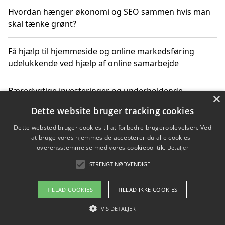
Hvordan hænger økonomi og SEO sammen hvis man
skal tænke grønt?
Få hjælp til hjemmeside og online markedsføring
udelukkende ved hjælp af online samarbejde
Bæredygtige investeringer og underholdende
×
byoplevelser i København
Dette website bruger tracking cookies
Dette websted bruger cookies til at forbedre brugeroplevelsen. Ved
Sådan kan online møder for virksomheder fremme
at bruge vores hjemmeside accepterer du alle cookies i
grønne investeringer
overensstemmelse med vores cookiepolitik.
Detaljer
STRENGT NØDVENDIGE
Copyright 2026 - Pilanto Aps
TILLAD COOKIES
TILLAD IKKE COOKIES
Om / kontakt
Blog
Betingelser
VIS DETALJER