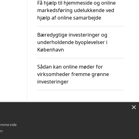
Få hjælp til hjemmeside og online
markedsføring udelukkende ved
hjælp af online samarbejde
Bæredygtige investeringer og
underholdende byoplevelser i
København
Sådan kan online møder for
virksomheder fremme grønne
investeringer
×
Om / kontakt
Blog
Betingelser
hjemmeside
er