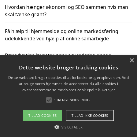
Hvordan hænger økonomi og SEO sammen hvis man
skal tænke grønt?
Få hjælp til hjemmeside og online markedsføring
udelukkende ved hjælp af online samarbejde
Bæredygtige investeringer og underholdende
×
byoplevelser i København
Dette website bruger tracking cookies
Dette websted bruger cookies til at forbedre brugeroplevelsen. Ved
Sådan kan online møder for virksomheder fremme
at bruge vores hjemmeside accepterer du alle cookies i
grønne investeringer
overensstemmelse med vores cookiepolitik.
Detaljer
STRENGT NØDVENDIGE
Copyright 2026 - Pilanto Aps
TILLAD COOKIES
TILLAD IKKE COOKIES
Om / kontakt
Blog
Betingelser
VIS DETALJER