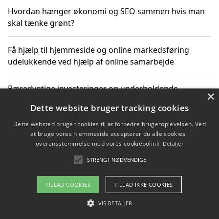
Hvordan hænger økonomi og SEO sammen hvis man
skal tænke grønt?
Få hjælp til hjemmeside og online markedsføring
udelukkende ved hjælp af online samarbejde
Bæredygtige investeringer og underholdende
×
byoplevelser i København
Dette website bruger tracking cookies
Dette websted bruger cookies til at forbedre brugeroplevelsen. Ved
Sådan kan online møder for virksomheder fremme
at bruge vores hjemmeside accepterer du alle cookies i
grønne investeringer
overensstemmelse med vores cookiepolitik.
Detaljer
STRENGT NØDVENDIGE
Copyright 2026 - Pilanto Aps
TILLAD COOKIES
TILLAD IKKE COOKIES
Om / kontakt
Blog
Betingelser
VIS DETALJER