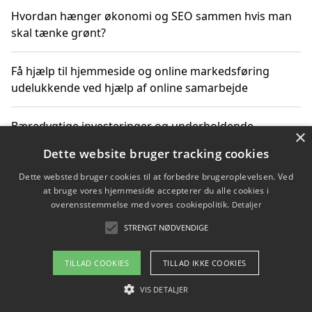
Hvordan hænger økonomi og SEO sammen hvis man
skal tænke grønt?
Få hjælp til hjemmeside og online markedsføring
udelukkende ved hjælp af online samarbejde
Bæredygtige investeringer og underholdende
×
byoplevelser i København
Dette website bruger tracking cookies
Dette websted bruger cookies til at forbedre brugeroplevelsen. Ved
Sådan kan online møder for virksomheder fremme
at bruge vores hjemmeside accepterer du alle cookies i
grønne investeringer
overensstemmelse med vores cookiepolitik.
Detaljer
STRENGT NØDVENDIGE
Copyright 2026 - Pilanto Aps
TILLAD COOKIES
TILLAD IKKE COOKIES
Om / kontakt
Blog
Betingelser
VIS DETALJER