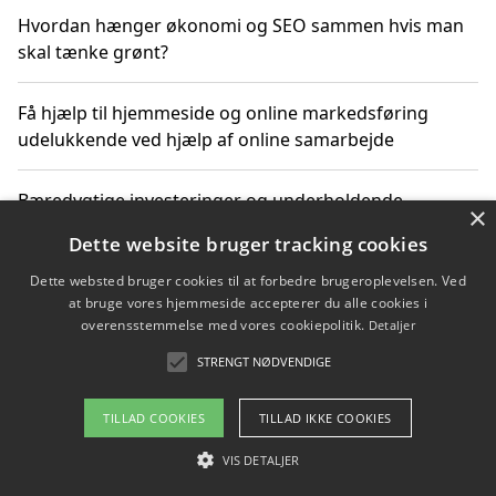
Hvordan hænger økonomi og SEO sammen hvis man
skal tænke grønt?
Få hjælp til hjemmeside og online markedsføring
udelukkende ved hjælp af online samarbejde
Bæredygtige investeringer og underholdende
×
byoplevelser i København
Dette website bruger tracking cookies
Dette websted bruger cookies til at forbedre brugeroplevelsen. Ved
Sådan kan online møder for virksomheder fremme
at bruge vores hjemmeside accepterer du alle cookies i
grønne investeringer
overensstemmelse med vores cookiepolitik.
Detaljer
STRENGT NØDVENDIGE
Copyright 2026 - Pilanto Aps
TILLAD COOKIES
TILLAD IKKE COOKIES
Om / kontakt
Blog
Betingelser
VIS DETALJER