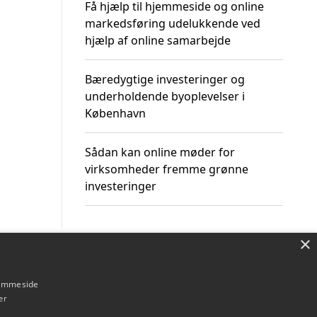
Få hjælp til hjemmeside og online
markedsføring udelukkende ved
hjælp af online samarbejde
Bæredygtige investeringer og
underholdende byoplevelser i
København
Sådan kan online møder for
virksomheder fremme grønne
investeringer
×
Om / kontakt
Blog
Betingelser
hjemmeside
er