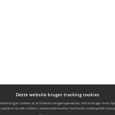
Dette website bruger tracking cookies
sted bruger cookies til at forbedre brugeroplevelsen. Ved at bruge vores 
ccepterer du alle cookies i overensstemmelse med vores cookiepolitik.
Detalj