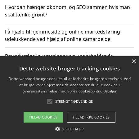
Hvordan hænger økonomi og SEO sammen hvis man
skal tænke grønt?
Få hjælp til hjemmeside og online markedsføring
udelukkende ved hjælp af online samarbejde
Bæredygtige investeringer og underholdende
×
byoplevelser i København
Dette website bruger tracking cookies
Dette websted bruger cookies til at forbedre brugeroplevelsen. Ved
Sådan kan online møder for virksomheder fremme
at bruge vores hjemmeside accepterer du alle cookies i
grønne investeringer
overensstemmelse med vores cookiepolitik.
Detaljer
STRENGT NØDVENDIGE
Copyright 2026 - Pilanto Aps
TILLAD COOKIES
TILLAD IKKE COOKIES
Om / kontakt
Blog
Betingelser
VIS DETALJER