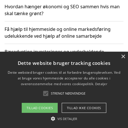
Hvordan hænger økonomi og SEO sammen hvis man
skal tænke grønt?
Få hjælp til hjemmeside og online markedsføring
udelukkende ved hjælp af online samarbejde
Bæredygtige investeringer og underholdende
×
byoplevelser i København
Dette website bruger tracking cookies
Dette websted bruger cookies til at forbedre brugeroplevelsen. Ved
Sådan kan online møder for virksomheder fremme
at bruge vores hjemmeside accepterer du alle cookies i
grønne investeringer
overensstemmelse med vores cookiepolitik.
Detaljer
STRENGT NØDVENDIGE
Copyright 2026 - Pilanto Aps
TILLAD COOKIES
TILLAD IKKE COOKIES
Om / kontakt
Blog
Betingelser
VIS DETALJER