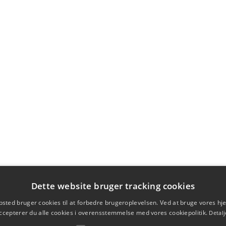
Dette website bruger tracking cookies
sted bruger cookies til at forbedre brugeroplevelsen. Ved at bruge vores 
ccepterer du alle cookies i overensstemmelse med vores cookiepolitik.
Detalj