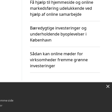
Få hjælp til hjemmeside og online
markedsføring udelukkende ved
hjælp af online samarbejde
Bæredygtige investeringer og
underholdende byoplevelser i
København
Sådan kan online møder for
virksomheder fremme grønne
investeringer
×
Om / kontakt
Blog
Betingelser
hjemmeside
er