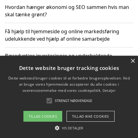
Hvordan hænger økonomi og SEO sammen hvis man
skal tænke grønt?
Få hjælp til hjemmeside og online markedsføring
udelukkende ved hjælp af online samarbejde
Bæredygtige investeringer og underholdende
×
byoplevelser i København
Dette website bruger tracking cookies
Dette websted bruger cookies til at forbedre brugeroplevelsen. Ved
Sådan kan online møder for virksomheder fremme
at bruge vores hjemmeside accepterer du alle cookies i
grønne investeringer
overensstemmelse med vores cookiepolitik.
Detaljer
STRENGT NØDVENDIGE
Copyright 2026 - Pilanto Aps
TILLAD COOKIES
TILLAD IKKE COOKIES
Om / kontakt
Blog
Betingelser
VIS DETALJER