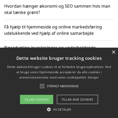
Hvordan hænger økonomi og SEO sammen hvis man
skal tænke grønt?
Få hjælp til hjemmeside og online markedsføring
udelukkende ved hjælp af online samarbejde
Bæredygtige investeringer og underholdende
×
byoplevelser i København
Dette website bruger tracking cookies
Dette websted bruger cookies til at forbedre brugeroplevelsen. Ved
Sådan kan online møder for virksomheder fremme
at bruge vores hjemmeside accepterer du alle cookies i
grønne investeringer
overensstemmelse med vores cookiepolitik.
Detaljer
STRENGT NØDVENDIGE
Copyright 2026 - Pilanto Aps
TILLAD COOKIES
TILLAD IKKE COOKIES
Om / kontakt
Blog
Betingelser
VIS DETALJER