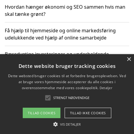
Hvordan hænger økonomi og SEO sammen hvis man
skal tænke grønt?
Få hjælp til hjemmeside og online markedsføring
udelukkende ved hjælp af online samarbejde
Bæredygtige investeringer og underholdende
×
byoplevelser i København
Dette website bruger tracking cookies
Dette websted bruger cookies til at forbedre brugeroplevelsen. Ved
Sådan kan online møder for virksomheder fremme
at bruge vores hjemmeside accepterer du alle cookies i
grønne investeringer
overensstemmelse med vores cookiepolitik.
Detaljer
STRENGT NØDVENDIGE
Copyright 2026 - Pilanto Aps
TILLAD COOKIES
TILLAD IKKE COOKIES
Om / kontakt
Blog
Betingelser
VIS DETALJER