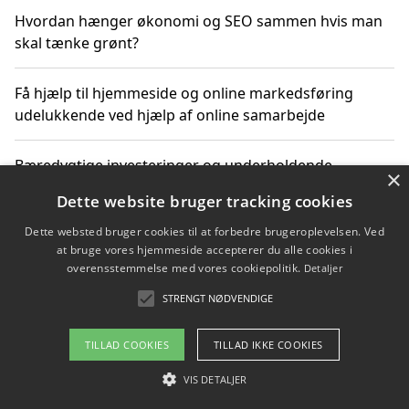
Hvordan hænger økonomi og SEO sammen hvis man
skal tænke grønt?
Få hjælp til hjemmeside og online markedsføring
udelukkende ved hjælp af online samarbejde
Bæredygtige investeringer og underholdende
×
byoplevelser i København
Dette website bruger tracking cookies
Dette websted bruger cookies til at forbedre brugeroplevelsen. Ved
Sådan kan online møder for virksomheder fremme
at bruge vores hjemmeside accepterer du alle cookies i
grønne investeringer
overensstemmelse med vores cookiepolitik.
Detaljer
STRENGT NØDVENDIGE
Copyright 2026 - Pilanto Aps
TILLAD COOKIES
TILLAD IKKE COOKIES
Om / kontakt
Blog
Betingelser
VIS DETALJER