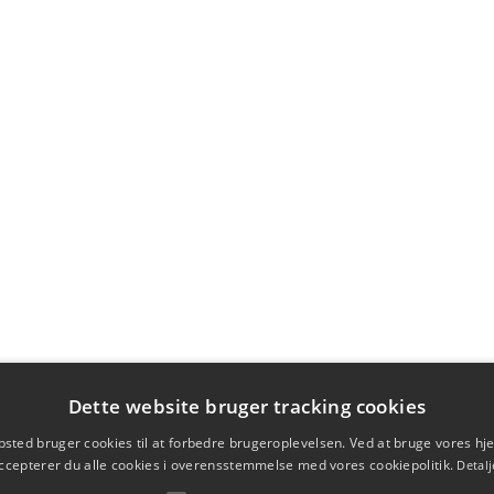
Dette website bruger tracking cookies
sted bruger cookies til at forbedre brugeroplevelsen. Ved at bruge vores 
ccepterer du alle cookies i overensstemmelse med vores cookiepolitik.
Detalj