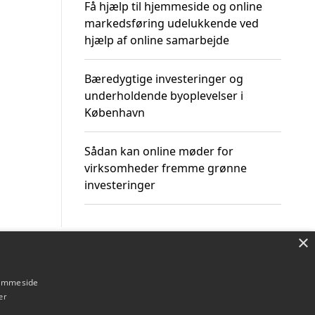
Få hjælp til hjemmeside og online
markedsføring udelukkende ved
hjælp af online samarbejde
Bæredygtige investeringer og
underholdende byoplevelser i
København
Sådan kan online møder for
virksomheder fremme grønne
investeringer
×
Om / kontakt
Blog
Betingelser
hjemmeside
er