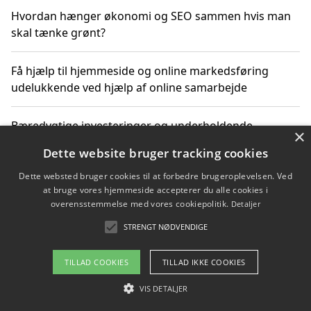
Hvordan hænger økonomi og SEO sammen hvis man
skal tænke grønt?
Få hjælp til hjemmeside og online markedsføring
udelukkende ved hjælp af online samarbejde
Bæredygtige investeringer og underholdende
×
byoplevelser i København
Dette website bruger tracking cookies
Dette websted bruger cookies til at forbedre brugeroplevelsen. Ved
Sådan kan online møder for virksomheder fremme
at bruge vores hjemmeside accepterer du alle cookies i
grønne investeringer
overensstemmelse med vores cookiepolitik.
Detaljer
STRENGT NØDVENDIGE
Copyright 2026 - Pilanto Aps
TILLAD COOKIES
TILLAD IKKE COOKIES
Om / kontakt
Blog
Betingelser
VIS DETALJER