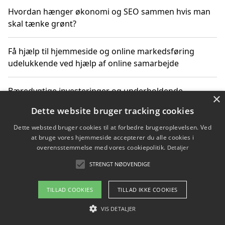
Hvordan hænger økonomi og SEO sammen hvis man
skal tænke grønt?
Få hjælp til hjemmeside og online markedsføring
udelukkende ved hjælp af online samarbejde
Bæredygtige investeringer og underholdende
×
byoplevelser i København
Dette website bruger tracking cookies
Dette websted bruger cookies til at forbedre brugeroplevelsen. Ved
Sådan kan online møder for virksomheder fremme
at bruge vores hjemmeside accepterer du alle cookies i
grønne investeringer
overensstemmelse med vores cookiepolitik.
Detaljer
STRENGT NØDVENDIGE
Copyright 2026 - Pilanto Aps
TILLAD COOKIES
TILLAD IKKE COOKIES
Om / kontakt
Blog
Betingelser
VIS DETALJER