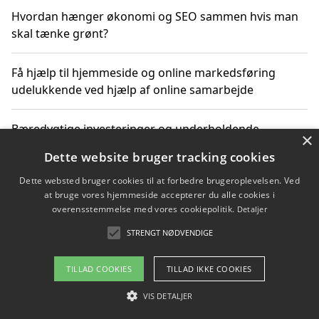
Hvordan hænger økonomi og SEO sammen hvis man
skal tænke grønt?
Få hjælp til hjemmeside og online markedsføring
udelukkende ved hjælp af online samarbejde
Bæredygtige investeringer og underholdende
×
byoplevelser i København
Dette website bruger tracking cookies
Dette websted bruger cookies til at forbedre brugeroplevelsen. Ved
Sådan kan online møder for virksomheder fremme
at bruge vores hjemmeside accepterer du alle cookies i
grønne investeringer
overensstemmelse med vores cookiepolitik.
Detaljer
STRENGT NØDVENDIGE
Copyright 2026 - Pilanto Aps
TILLAD COOKIES
TILLAD IKKE COOKIES
Om / kontakt
Blog
Betingelser
VIS DETALJER