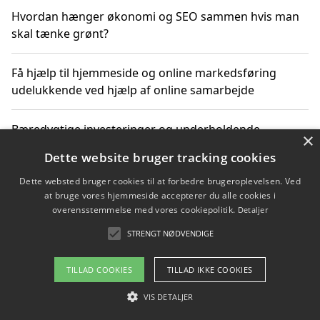
Hvordan hænger økonomi og SEO sammen hvis man
skal tænke grønt?
Få hjælp til hjemmeside og online markedsføring
udelukkende ved hjælp af online samarbejde
Bæredygtige investeringer og underholdende
×
byoplevelser i København
Dette website bruger tracking cookies
Dette websted bruger cookies til at forbedre brugeroplevelsen. Ved
Sådan kan online møder for virksomheder fremme
at bruge vores hjemmeside accepterer du alle cookies i
grønne investeringer
overensstemmelse med vores cookiepolitik.
Detaljer
STRENGT NØDVENDIGE
Copyright 2026 - Pilanto Aps
TILLAD COOKIES
TILLAD IKKE COOKIES
Om / kontakt
Blog
Betingelser
VIS DETALJER