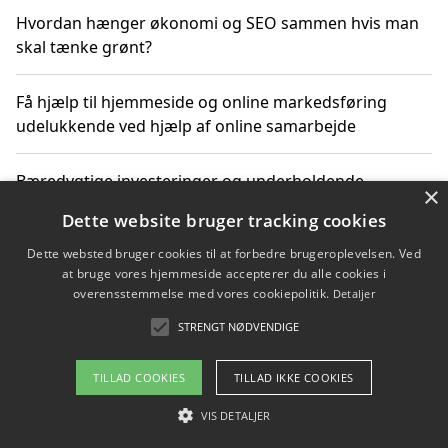
Hvordan hænger økonomi og SEO sammen hvis man
skal tænke grønt?
Få hjælp til hjemmeside og online markedsføring
udelukkende ved hjælp af online samarbejde
Bæredygtige investeringer og underholdende
×
byoplevelser i København
Dette website bruger tracking cookies
Dette websted bruger cookies til at forbedre brugeroplevelsen. Ved
Sådan kan online møder for virksomheder fremme
at bruge vores hjemmeside accepterer du alle cookies i
grønne investeringer
overensstemmelse med vores cookiepolitik.
Detaljer
STRENGT NØDVENDIGE
Copyright 2026 - Pilanto Aps
TILLAD COOKIES
TILLAD IKKE COOKIES
Om / kontakt
Blog
Betingelser
VIS DETALJER