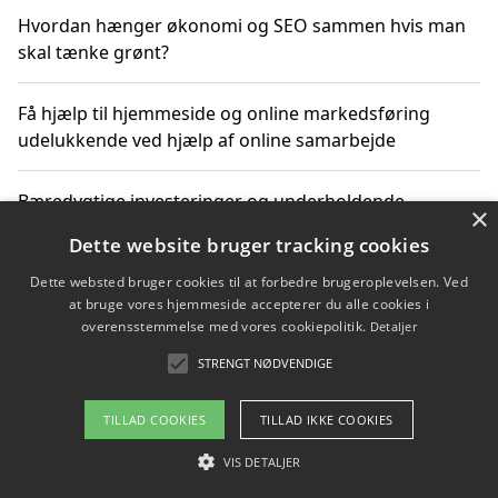
Hvordan hænger økonomi og SEO sammen hvis man
skal tænke grønt?
Få hjælp til hjemmeside og online markedsføring
udelukkende ved hjælp af online samarbejde
Bæredygtige investeringer og underholdende
×
byoplevelser i København
Dette website bruger tracking cookies
Dette websted bruger cookies til at forbedre brugeroplevelsen. Ved
Sådan kan online møder for virksomheder fremme
at bruge vores hjemmeside accepterer du alle cookies i
grønne investeringer
overensstemmelse med vores cookiepolitik.
Detaljer
STRENGT NØDVENDIGE
Copyright 2026 - Pilanto Aps
TILLAD COOKIES
TILLAD IKKE COOKIES
Om / kontakt
Blog
Betingelser
VIS DETALJER