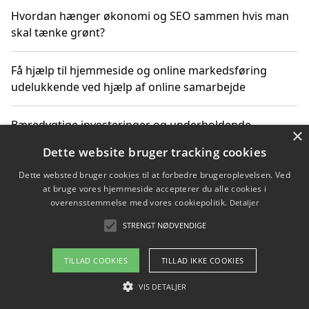
Hvordan hænger økonomi og SEO sammen hvis man
skal tænke grønt?
Få hjælp til hjemmeside og online markedsføring
udelukkende ved hjælp af online samarbejde
Bæredygtige investeringer og underholdende
×
byoplevelser i København
Dette website bruger tracking cookies
Dette websted bruger cookies til at forbedre brugeroplevelsen. Ved
Sådan kan online møder for virksomheder fremme
at bruge vores hjemmeside accepterer du alle cookies i
grønne investeringer
overensstemmelse med vores cookiepolitik.
Detaljer
STRENGT NØDVENDIGE
Copyright 2026 - Pilanto Aps
TILLAD COOKIES
TILLAD IKKE COOKIES
Om / kontakt
Blog
Betingelser
VIS DETALJER