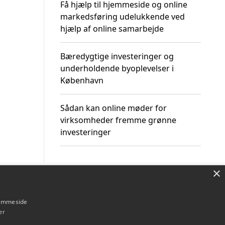
Få hjælp til hjemmeside og online
markedsføring udelukkende ved
hjælp af online samarbejde
Bæredygtige investeringer og
underholdende byoplevelser i
København
Sådan kan online møder for
virksomheder fremme grønne
investeringer
×
Om / kontakt
Blog
Betingelser
hjemmeside
er