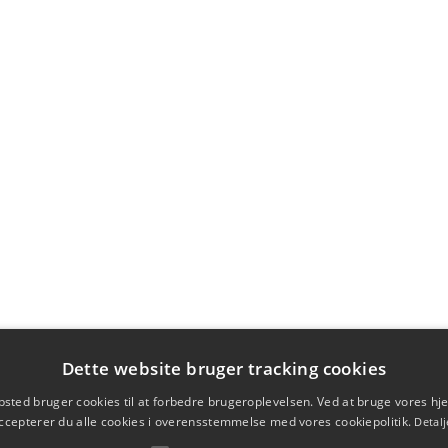
Dette website bruger tracking cookies
sted bruger cookies til at forbedre brugeroplevelsen. Ved at bruge vores 
ccepterer du alle cookies i overensstemmelse med vores cookiepolitik.
Detalj