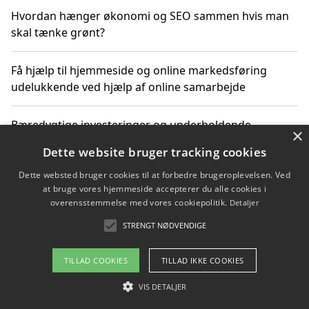
Hvordan hænger økonomi og SEO sammen hvis man
skal tænke grønt?
Få hjælp til hjemmeside og online markedsføring
udelukkende ved hjælp af online samarbejde
Bæredygtige investeringer og underholdende
×
byoplevelser i København
Dette website bruger tracking cookies
Dette websted bruger cookies til at forbedre brugeroplevelsen. Ved
Sådan kan online møder for virksomheder fremme
at bruge vores hjemmeside accepterer du alle cookies i
grønne investeringer
overensstemmelse med vores cookiepolitik.
Detaljer
STRENGT NØDVENDIGE
Copyright 2026 - Pilanto Aps
TILLAD COOKIES
TILLAD IKKE COOKIES
Om / kontakt
Blog
Betingelser
VIS DETALJER