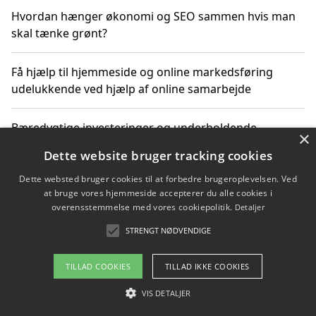
Hvordan hænger økonomi og SEO sammen hvis man
skal tænke grønt?
Få hjælp til hjemmeside og online markedsføring
udelukkende ved hjælp af online samarbejde
Bæredygtige investeringer og underholdende
×
byoplevelser i København
Dette website bruger tracking cookies
Dette websted bruger cookies til at forbedre brugeroplevelsen. Ved
Sådan kan online møder for virksomheder fremme
at bruge vores hjemmeside accepterer du alle cookies i
grønne investeringer
overensstemmelse med vores cookiepolitik.
Detaljer
STRENGT NØDVENDIGE
Copyright 2026 - Pilanto Aps
TILLAD COOKIES
TILLAD IKKE COOKIES
Om / kontakt
Blog
Betingelser
VIS DETALJER