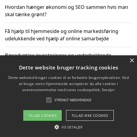
Hvordan hænger økonomi og SEO sammen hvis man
skal tænke grønt?
Få hjælp til hjemmeside og online markedsføring
udelukkende ved hjælp af online samarbejde
Bæredygtige investeringer og underholdende
×
byoplevelser i København
Dette website bruger tracking cookies
Dette websted bruger cookies til at forbedre brugeroplevelsen. Ved
Sådan kan online møder for virksomheder fremme
at bruge vores hjemmeside accepterer du alle cookies i
grønne investeringer
overensstemmelse med vores cookiepolitik.
Detaljer
STRENGT NØDVENDIGE
Copyright 2026 - Pilanto Aps
TILLAD COOKIES
TILLAD IKKE COOKIES
Om / kontakt
Blog
Betingelser
VIS DETALJER