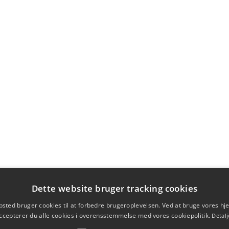
Dette website bruger tracking cookies
sted bruger cookies til at forbedre brugeroplevelsen. Ved at bruge vores 
ccepterer du alle cookies i overensstemmelse med vores cookiepolitik.
Detalj