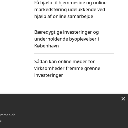
Få hjælp til hjemmeside og online
markedsføring udelukkende ved
hjælp af online samarbejde
Bæredygtige investeringer og
underholdende byoplevelser i
København
Sådan kan online møder for
virksomheder fremme grønne
investeringer
×
Om / kontakt
Blog
Betingelser
hjemmeside
er