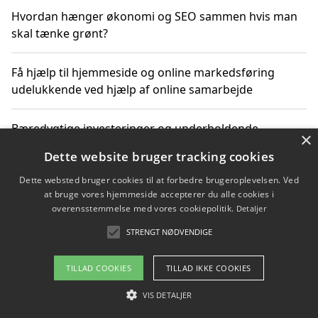
Hvordan hænger økonomi og SEO sammen hvis man
skal tænke grønt?
Få hjælp til hjemmeside og online markedsføring
udelukkende ved hjælp af online samarbejde
Bæredygtige investeringer og underholdende
×
byoplevelser i København
Dette website bruger tracking cookies
Dette websted bruger cookies til at forbedre brugeroplevelsen. Ved
Sådan kan online møder for virksomheder fremme
at bruge vores hjemmeside accepterer du alle cookies i
grønne investeringer
overensstemmelse med vores cookiepolitik.
Detaljer
STRENGT NØDVENDIGE
Copyright 2026 - Pilanto Aps
TILLAD COOKIES
TILLAD IKKE COOKIES
Om / kontakt
Blog
Betingelser
VIS DETALJER