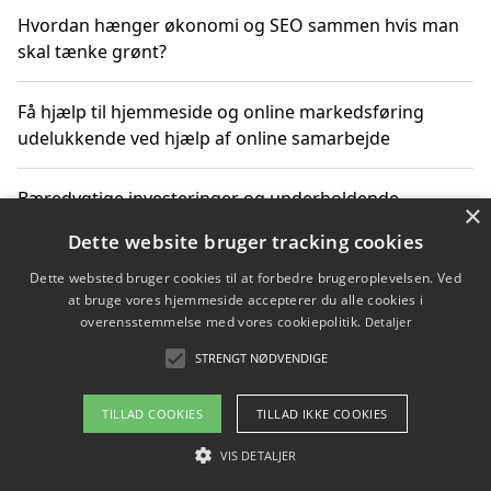
Hvordan hænger økonomi og SEO sammen hvis man
skal tænke grønt?
Få hjælp til hjemmeside og online markedsføring
udelukkende ved hjælp af online samarbejde
Bæredygtige investeringer og underholdende
×
byoplevelser i København
Dette website bruger tracking cookies
Dette websted bruger cookies til at forbedre brugeroplevelsen. Ved
Sådan kan online møder for virksomheder fremme
at bruge vores hjemmeside accepterer du alle cookies i
grønne investeringer
overensstemmelse med vores cookiepolitik.
Detaljer
STRENGT NØDVENDIGE
Copyright 2026 - Pilanto Aps
TILLAD COOKIES
TILLAD IKKE COOKIES
Om / kontakt
Blog
Betingelser
VIS DETALJER