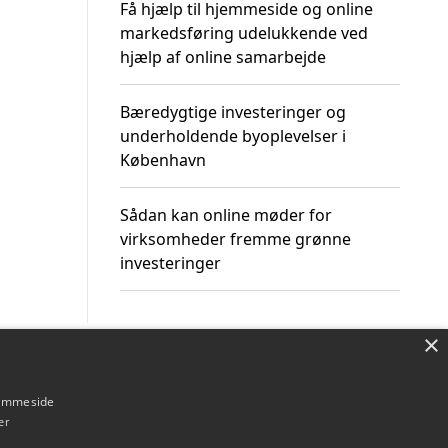
Få hjælp til hjemmeside og online
markedsføring udelukkende ved
hjælp af online samarbejde
Bæredygtige investeringer og
underholdende byoplevelser i
København
Sådan kan online møder for
virksomheder fremme grønne
investeringer
×
Om / kontakt
Blog
Betingelser
hjemmeside
er