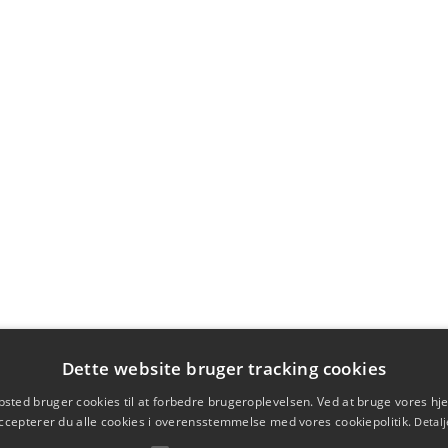
Dette website bruger tracking cookies
sted bruger cookies til at forbedre brugeroplevelsen. Ved at bruge vores 
ccepterer du alle cookies i overensstemmelse med vores cookiepolitik.
Detalj