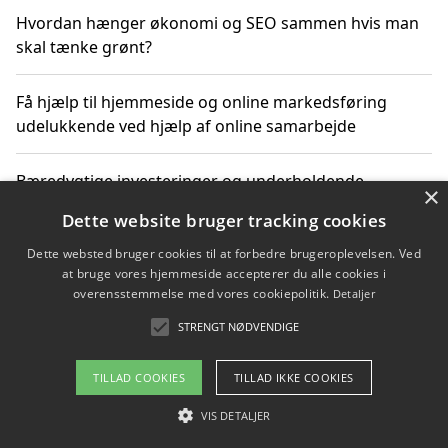
Hvordan hænger økonomi og SEO sammen hvis man
skal tænke grønt?
Få hjælp til hjemmeside og online markedsføring
udelukkende ved hjælp af online samarbejde
Bæredygtige investeringer og underholdende
×
byoplevelser i København
Dette website bruger tracking cookies
Dette websted bruger cookies til at forbedre brugeroplevelsen. Ved
Sådan kan online møder for virksomheder fremme
at bruge vores hjemmeside accepterer du alle cookies i
grønne investeringer
overensstemmelse med vores cookiepolitik.
Detaljer
STRENGT NØDVENDIGE
Copyright 2026 - Pilanto Aps
TILLAD COOKIES
TILLAD IKKE COOKIES
Om / kontakt
Blog
Betingelser
VIS DETALJER