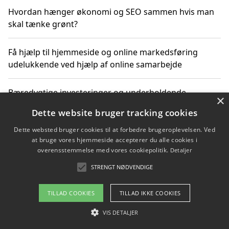
Hvordan hænger økonomi og SEO sammen hvis man
skal tænke grønt?
Få hjælp til hjemmeside og online markedsføring
udelukkende ved hjælp af online samarbejde
Bæredygtige investeringer og underholdende
×
byoplevelser i København
Dette website bruger tracking cookies
Dette websted bruger cookies til at forbedre brugeroplevelsen. Ved
Sådan kan online møder for virksomheder fremme
at bruge vores hjemmeside accepterer du alle cookies i
grønne investeringer
overensstemmelse med vores cookiepolitik.
Detaljer
STRENGT NØDVENDIGE
Copyright 2026 - Pilanto Aps
TILLAD COOKIES
TILLAD IKKE COOKIES
Om / kontakt
Blog
Betingelser
VIS DETALJER